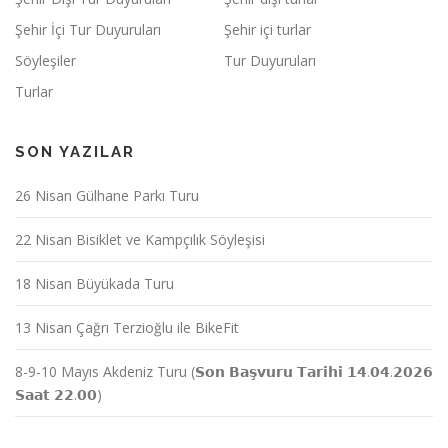
Şehir İçi Tur Duyuruları
Şehir içi turlar
Söyleşiler
Tur Duyuruları
Turlar
SON YAZILAR
26 Nisan Gülhane Parkı Turu
22 Nisan Bisiklet ve Kampçılık Söyleşisi
18 Nisan Büyükada Turu
13 Nisan Çağrı Terzioğlu ile BikeFit
8-9-10 Mayıs Akdeniz Turu (𝗦𝗼𝗻 𝗕𝗮𝘀̧𝘃𝘂𝗿𝘂 𝗧𝗮𝗿𝗶𝗵𝗶 𝟭𝟰.𝟬𝟰.𝟮𝟬𝟮𝟲
𝗦𝗮𝗮𝘁 𝟮𝟮.𝟬𝟬)