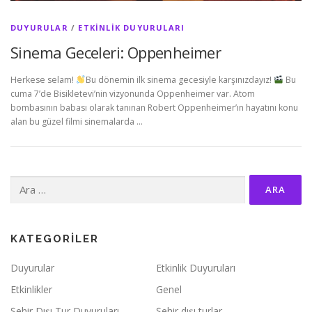
DUYURULAR
/
ETKINLIK DUYURULARI
Sinema Geceleri: Oppenheimer
Herkese selam!
Bu dönemin ilk sinema gecesiyle karşınızdayız!
Bu
cuma 7’de Bisikletevi’nin vizyonunda Oppenheimer var. Atom
bombasının babası olarak tanınan Robert Oppenheimer’ın hayatını konu
alan bu güzel filmi sinemalarda …
Arama:
KATEGORILER
Duyurular
Etkinlik Duyuruları
Etkinlikler
Genel
Şehir Dışı Tur Duyuruları
Şehir dışı turlar