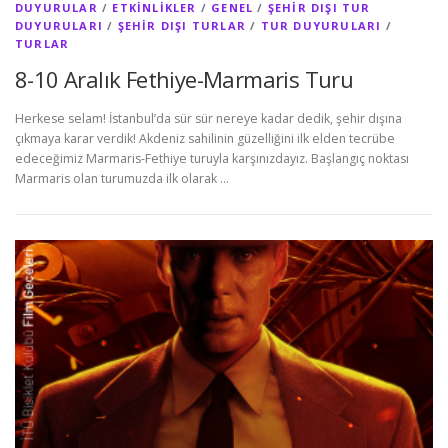
DUYURULAR
/
ETKINLIKLER
/
GENEL
/
ŞEHIR DIŞI TUR
DUYURULARI
/
ŞEHIR DIŞI TURLAR
/
TUR DUYURULARI
/
TURLAR
8-10 Aralık Fethiye-Marmaris Turu
Herkese selam! İstanbul’da sür sür nereye kadar dedik, şehir dışına
çıkmaya karar verdik! Akdeniz sahilinin güzelliğini ilk elden tecrübe
edeceğimiz Marmaris-Fethiye turuyla karşınızdayız. Başlangıç noktası
Marmaris olan turumuzda ilk olarak …