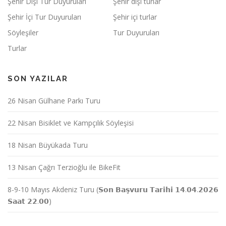
Şehir Dışı Tur Duyuruları
Şehir dışı turlar
Şehir İçi Tur Duyuruları
Şehir içi turlar
Söyleşiler
Tur Duyuruları
Turlar
SON YAZILAR
26 Nisan Gülhane Parkı Turu
22 Nisan Bisiklet ve Kampçılık Söyleşisi
18 Nisan Büyükada Turu
13 Nisan Çağrı Terzioğlu ile BikeFit
8-9-10 Mayıs Akdeniz Turu (𝗦𝗼𝗻 𝗕𝗮𝘀̧𝘃𝘂𝗿𝘂 𝗧𝗮𝗿𝗶𝗵𝗶 𝟭𝟰.𝟬𝟰.𝟮𝟬𝟮𝟲
𝗦𝗮𝗮𝘁 𝟮𝟮.𝟬𝟬)