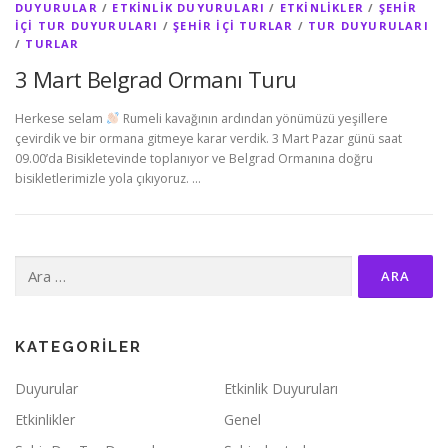
DUYURULAR
/
ETKINLIK DUYURULARI
/
ETKINLIKLER
/
ŞEHIR
İÇI TUR DUYURULARI
/
ŞEHIR IÇI TURLAR
/
TUR DUYURULARI
/
TURLAR
3 Mart Belgrad Ormanı Turu
Herkese selam
Rumeli kavağının ardından yönümüzü yeşillere
çevirdik ve bir ormana gitmeye karar verdik. 3 Mart Pazar günü saat
09.00’da Bisikletevinde toplanıyor ve Belgrad Ormanına doğru
bisikletlerimizle yola çıkıyoruz. …
Arama:
KATEGORILER
Duyurular
Etkinlik Duyuruları
Etkinlikler
Genel